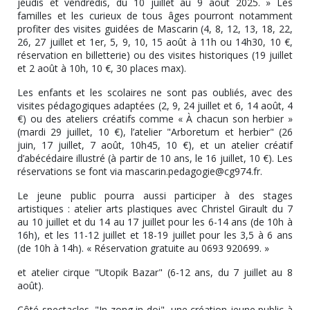
jeudis et vendredis, du 10 juillet au 9 août 2025. » Les
familles et les curieux de tous âges pourront notamment
profiter des visites guidées de Mascarin (4, 8, 12, 13, 18, 22,
26, 27 juillet et 1er, 5, 9, 10, 15 août à 11h ou 14h30, 10 €,
réservation en billetterie) ou des visites historiques (19 juillet
et 2 août à 10h, 10 €, 30 places max).
Les enfants et les scolaires ne sont pas oubliés, avec des
visites pédagogiques adaptées (2, 9, 24 juillet et 6, 14 août, 4
€) ou des ateliers créatifs comme « À chacun son herbier »
(mardi 29 juillet, 10 €), l’atelier "Arboretum et herbier" (26
juin, 17 juillet, 7 août, 10h45, 10 €), et un atelier créatif
d’abécédaire illustré (à partir de 10 ans, le 16 juillet, 10 €). Les
réservations se font via mascarin.pedagogie@cg974.fr.
Le jeune public pourra aussi participer à des stages
artistiques : atelier arts plastiques avec Christel Girault du 7
au 10 juillet et du 14 au 17 juillet pour les 6-14 ans (de 10h à
16h), et les 11-12 juillet et 18-19 juillet pour les 3,5 à 6 ans
(de 10h à 14h). « Réservation gratuite au 0693 920699. »
et atelier cirque "Utopik Bazar" (6-12 ans, du 7 juillet au 8
août).
Côté spectacles, "In zong in doi", une création jeune public à