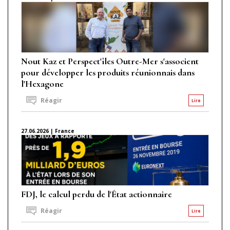
Nout Kaz et Perspect'îles Outre-Mer s'associent
pour développer les produits réunionnais dans
l'Hexagone
Réagir
Lire
27.06.2026 | France
FDJ, le calcul perdu de l'État actionnaire
Réagir
Lire