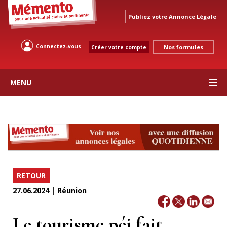
Publiez votre Annonce Légale
Connectez-vous
Nos formules
Créer votre compte
MENU
RETOUR
27.06.2024 | Réunion
Le tourisme péi fait