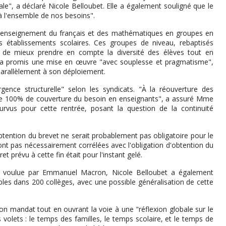
ale", a déclaré Nicole Belloubet. Elle a également souligné que le
à l'ensemble de nos besoins".
e l'enseignement du français et des mathématiques en groupes en
s établissements scolaires. Ces groupes de niveau, rebaptisés
f de mieux prendre en compte la diversité des élèves tout en
e a promis une mise en œuvre "avec souplesse et pragmatisme",
parallèlement à son déploiement.
ence structurelle" selon les syndicats. "À la réouverture des
 de 100% de couverture du besoin en enseignants", a assuré Mme
vus pour cette rentrée, posant la question de la continuité
btention du brevet ne serait probablement pas obligatoire pour le
nt pas nécessairement corrélées avec l'obligation d'obtention du
et prévu à cette fin était pour l'instant gelé.
 voulue par Emmanuel Macron, Nicole Belloubet a également
bles dans 200 collèges, avec une possible généralisation de cette
on mandat tout en ouvrant la voie à une "réflexion globale sur le
 volets : le temps des familles, le temps scolaire, et le temps de