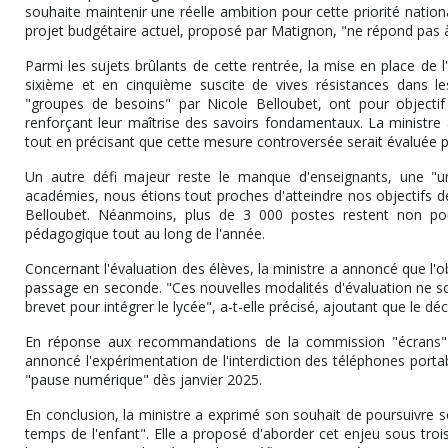
souhaite maintenir une réelle ambition pour cette priorité nation
projet budgétaire actuel, proposé par Matignon, "ne répond pas 
Parmi les sujets brûlants de cette rentrée, la mise en place d
sixième et en cinquième suscite de vives résistances dans le
"groupes de besoins" par Nicole Belloubet, ont pour objecti
renforçant leur maîtrise des savoirs fondamentaux. La ministr
tout en précisant que cette mesure controversée serait évaluée 
Un autre défi majeur reste le manque d'enseignants, une "urg
académies, nous étions tout proches d'atteindre nos objectifs
Belloubet. Néanmoins, plus de 3 000 postes restent non pour
pédagogique tout au long de l'année.
Concernant l'évaluation des élèves, la ministre a annoncé que l'o
passage en seconde. "Ces nouvelles modalités d'évaluation ne so
brevet pour intégrer le lycée", a-t-elle précisé, ajoutant que le décr
En réponse aux recommandations de la commission "écrans"
annoncé l'expérimentation de l'interdiction des téléphones porta
"pause numérique" dès janvier 2025.
En conclusion, la ministre a exprimé son souhait de poursuivre s
temps de l'enfant". Elle a proposé d'aborder cet enjeu sous trois