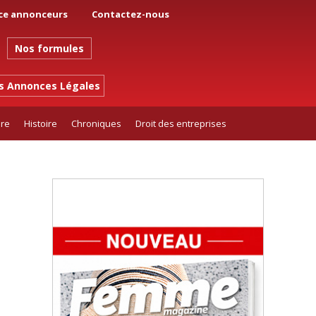
ce annonceurs
Contactez-nous
Nos formules
es Annonces Légales
ure
Histoire
Chroniques
Droit des entreprises