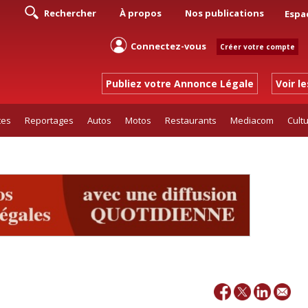
Rechercher
À propos
Nos publications
Espa
Connectez-vous
Créer votre compte
Publiez votre Annonce Légale
Voir l
tes
Reportages
Autos
Motos
Restaurants
Mediacom
Cult