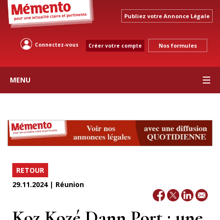
Publiez votre Annonce Légale
Connectez-vous
Nos formules
Créer votre compte
MENU
RETOUR
29.11.2024 | Réunion
Koz Kozé Dann Port : une