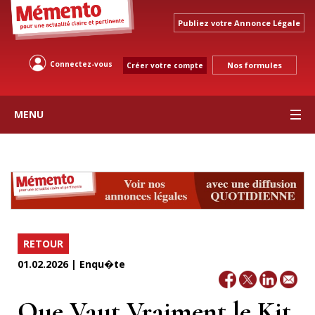
Publiez votre Annonce Légale
Connectez-vous
Nos formules
Créer votre compte
MENU
RETOUR
01.02.2026 | Enqu�te
Que Vaut Vraiment le Kit