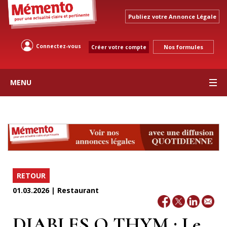
Publiez votre Annonce Légale
Connectez-vous
Nos formules
Créer votre compte
MENU
RETOUR
01.03.2026 | Restaurant
DIABLES O THYM : Le