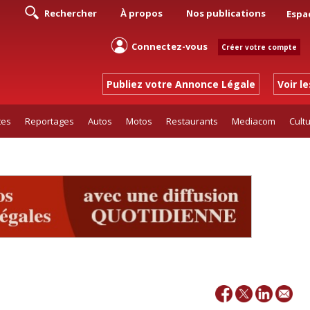
Rechercher
À propos
Nos publications
Espa
Connectez-vous
Créer votre compte
Publiez votre Annonce Légale
Voir l
tes
Reportages
Autos
Motos
Restaurants
Mediacom
Cult