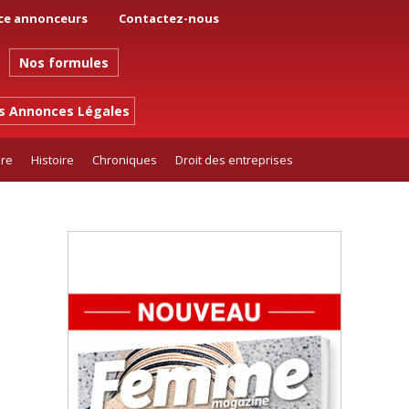
ce annonceurs
Contactez-nous
Nos formules
es Annonces Légales
ure
Histoire
Chroniques
Droit des entreprises