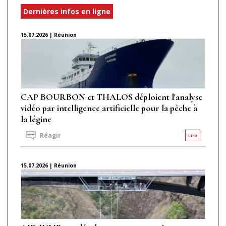
Dernières infos en ligne
15.07.2026 | Réunion
CAP BOURBON et THALOS déploient l'analyse
vidéo par intelligence artificielle pour la pêche à
la légine
Réagir
Lire
15.07.2026 | Réunion