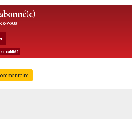
 abonné(e)
iez-vous
er
se oublié ?
commentaire