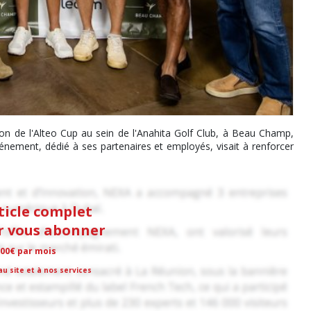
on de l'Alteo Cup au sein de l'Anahita Golf Club, à Beau Champ,
vénement, dédié à ses partenaires et employés, visait à renforcer
rticle complet
ur vous abonner
,00€ par mois
u site et à nos services