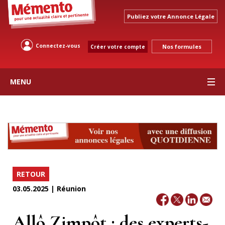
Publiez votre Annonce Légale
Connectez-vous
Nos formules
Créer votre compte
MENU
RETOUR
03.05.2025 | Réunion
Allô Zimpôt : des experts-