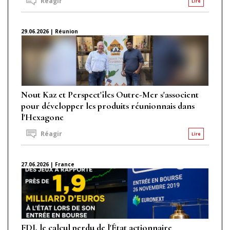
Réagir
Lire
29.06.2026 | Réunion
Nout Kaz et Perspect'îles Outre-Mer s'associent
pour développer les produits réunionnais dans
l'Hexagone
Réagir
Lire
27.06.2026 | France
FDJ, le calcul perdu de l'État actionnaire