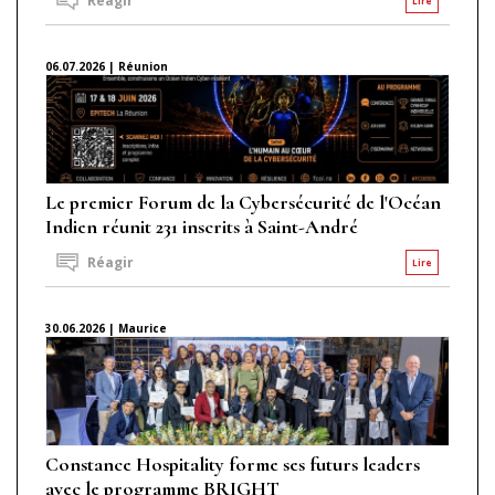
Réagir
Lire
06.07.2026 | Réunion
Le premier Forum de la Cybersécurité de l'Océan
Indien réunit 231 inscrits à Saint-André
Réagir
Lire
30.06.2026 | Maurice
Constance Hospitality forme ses futurs leaders
avec le programme BRIGHT