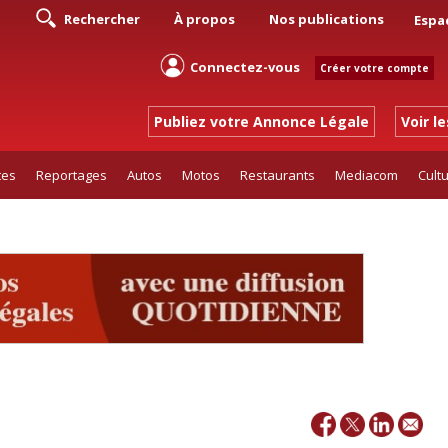
Rechercher
À propos
Nos publications
Espa
Connectez-vous
Créer votre compte
Publiez votre Annonce Légale
Voir l
tes
Reportages
Autos
Motos
Restaurants
Mediacom
Cult