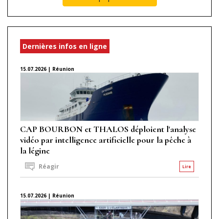
Dernières infos en ligne
15.07.2026 | Réunion
CAP BOURBON et THALOS déploient l'analyse
vidéo par intelligence artificielle pour la pêche à
la légine
Réagir
Lire
15.07.2026 | Réunion