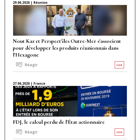
29.06.2026 | Réunion
Nout Kaz et Perspect'îles Outre-Mer s'associent
pour développer les produits réunionnais dans
l'Hexagone
Réagir
Lire
27.06.2026 | France
FDJ, le calcul perdu de l'État actionnaire
Réagir
Lire