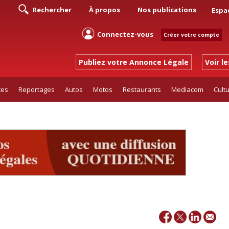
Rechercher
À propos
Nos publications
Espa
Connectez-vous
Créer votre compte
Publiez votre Annonce Légale
Voir l
tes
Reportages
Autos
Motos
Restaurants
Mediacom
Cult