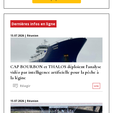
Dernières infos en ligne
15.07.2026 | Réunion
CAP BOURBON et THALOS déploient l'analyse
vidéo par intelligence artificielle pour la pêche à
la légine
Réagir
Lire
15.07.2026 | Réunion