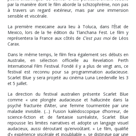
par la manière dont le film aborde la schizophrénie, non pas
à travers un regard extérieur, mais par une immersion
sensible et viscérale.
La première mexicaine aura lieu à Toluca, dans l’État de
Mexico, lors de la 9e édition du Tlanchana Fest. Le film y
représentera la France aux côtés de
C’est pas moi
de Léos
Carax.
Dans le même temps, le film fera également ses débuts en
Australie, en sélection officielle au Revelation Perth
International Film Festival. Fondé il y a plus de vingt ans, ce
festival est reconnu pour sa programmation audacieuse.
Scarlet Blue y sera projeté au cinéma Luna Leederville les 3
et 5 juillet.
La direction du festival australien présente Scarlet Blue
comme « une plongée audacieuse et hallucinée dans la
psyché fracturée d’Alter, une femme tourmentée par une
maladie invisible. (…) Fusion kaléidoscopique d’horreur, de
science-fiction et de fantaisie surréaliste, Scarlet Blue
repousse les limites narratives et adopte un langage visuel
audacieux, aussi déroutant qu’envoûtant. » Le film, qualifié
d’« expérience viscérale et inoubliable », se distingue par une