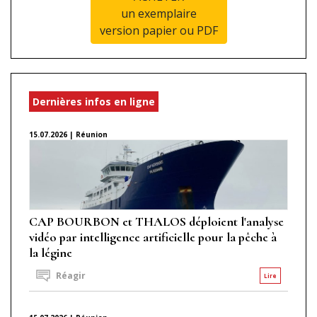
un exemplaire
version papier ou PDF
Dernières infos en ligne
15.07.2026 | Réunion
CAP BOURBON et THALOS déploient l'analyse
vidéo par intelligence artificielle pour la pêche à
la légine
Réagir
Lire