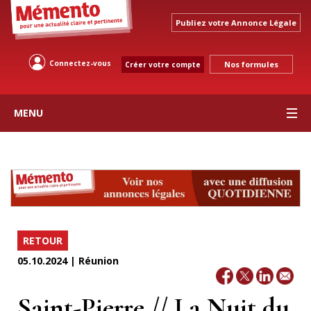
Publiez votre Annonce Légale
Connectez-vous
Nos formules
Créer votre compte
MENU
RETOUR
05.10.2024 | Réunion
Saint-Pierre // La Nuit du