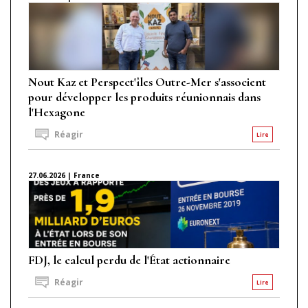
Nout Kaz et Perspect'îles Outre-Mer s'associent
pour développer les produits réunionnais dans
l'Hexagone
Réagir
Lire
27.06.2026 | France
FDJ, le calcul perdu de l'État actionnaire
Réagir
Lire