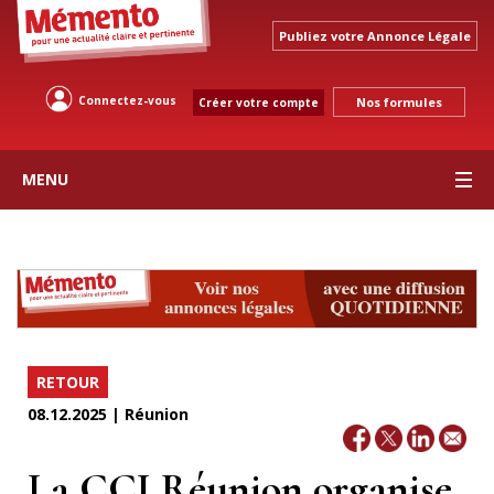
Publiez votre Annonce Légale
Connectez-vous
Nos formules
Créer votre compte
MENU
RETOUR
08.12.2025 | Réunion
La CCI Réunion organise