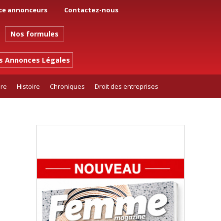
ce annonceurs
Contactez-nous
Nos formules
es Annonces Légales
ure
Histoire
Chroniques
Droit des entreprises