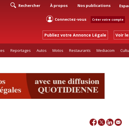
Rechercher
À propos
Nos publications
Espa
Connectez-vous
Créer votre compte
Publiez votre Annonce Légale
Voir l
tes
Reportages
Autos
Motos
Restaurants
Mediacom
Cult