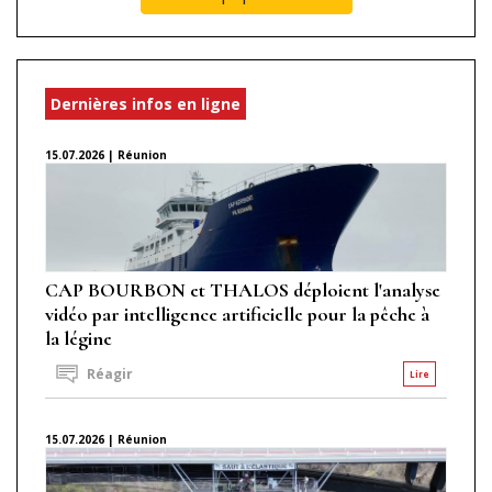
Dernières infos en ligne
15.07.2026 | Réunion
CAP BOURBON et THALOS déploient l'analyse
vidéo par intelligence artificielle pour la pêche à
la légine
Réagir
Lire
15.07.2026 | Réunion