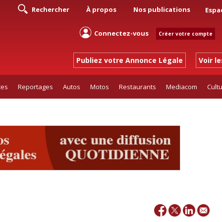
Rechercher
À propos
Nos publications
Espa
Connectez-vous
Créer votre compte
Publiez votre Annonce Légale
Voir l
tes
Reportages
Autos
Motos
Restaurants
Mediacom
Cult