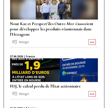
Nout Kaz et Perspect'îles Outre-Mer s'associent
pour développer les produits réunionnais dans
l'Hexagone
Réagir
Lire
27.06.2026 | France
FDJ, le calcul perdu de l'État actionnaire
Réagir
Lire