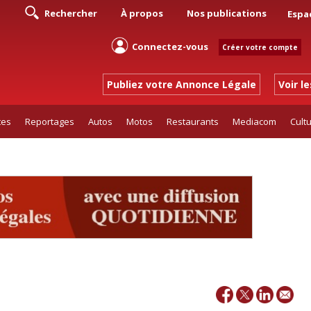
Rechercher
À propos
Nos publications
Espa
Connectez-vous
Créer votre compte
Publiez votre Annonce Légale
Voir l
tes
Reportages
Autos
Motos
Restaurants
Mediacom
Cult