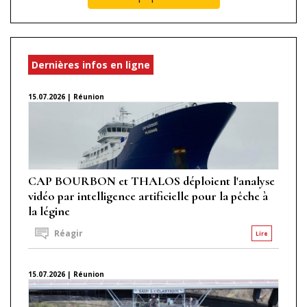
Dernières infos en ligne
15.07.2026 | Réunion
CAP BOURBON et THALOS déploient l'analyse
vidéo par intelligence artificielle pour la pêche à
la légine
Réagir
Lire
15.07.2026 | Réunion