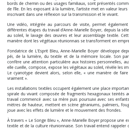
bords de chemin ou des usages familiaux, sont présentés comme 
de l’île. En les exposant à la lumière, l’artiste met en valeur leu
inscrivant dans une réflexion sur la transmission et le vivant.
Une vidéo, intégrée au parcours de visite, permet également d
différentes étapes du travail d’Anne-Marielle Boyer, depuis la séle
au soleil, le lavage des œuvres et leur assemblage textile. Cett
manière dont les végétaux réunionnais se transforment en emprei
Fondatrice de L’Esprit Bleu, Anne-Marielle Boyer développe dep
péi, de la lumière, du textile et de la mémoire locale. Son pa
confère une attention particulière aux histoires personnelles, au
elle cueille, compose, expose les végétaux au soleil, révèle les im
Le cyanotype devient alors, selon elle, « une manière de faire 
vraiment ».
Les installations textiles occupent également une place important
spirale du vivant composée de fragments hexagonaux teintés au
travail commencé avec sa mère puis poursuivi avec ses enfants.
mètres de hauteur, mettent en scène géraniums, palmiers, fougè
joue avec les effets de lumière et le mouvement des frondes.
À travers « Le Songe Bleu », Anne-Marielle Boyer propose une expos
textile et de la culture réunionnaise. Son travail entend rappeler 