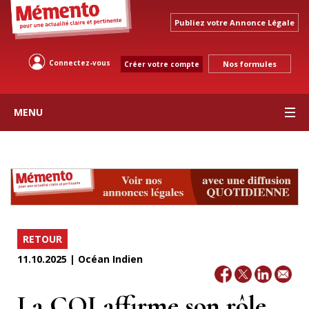
Publiez votre Annonce Légale
Connectez-vous
Nos formules
Créer votre compte
MENU
RETOUR
11.10.2025 | Océan Indien
La COI affirme son rôle