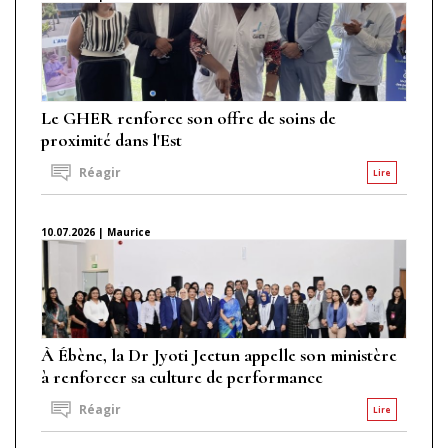
Le GHER renforce son offre de soins de
proximité dans l'Est
Réagir
Lire
10.07.2026 | Maurice
À Ébène, la Dr Jyoti Jeetun appelle son ministère
à renforcer sa culture de performance
Réagir
Lire