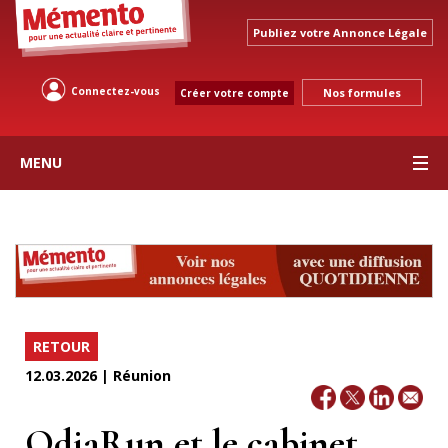
Publiez votre Annonce Légale
Connectez-vous
Nos formules
Créer votre compte
MENU
RETOUR
12.03.2026 | Réunion
OdiaRun et le cabinet