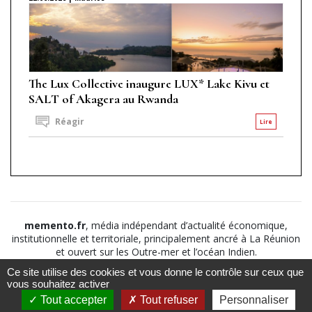
The Lux Collective inaugure LUX* Lake Kivu et
SALT of Akagera au Rwanda
Réagir
Lire
memento.fr
, média indépendant d’actualité économique,
institutionnelle et territoriale, principalement ancré à La Réunion
et ouvert sur les Outre-mer et l’océan Indien.
Ce site utilise des cookies et vous donne le contrôle sur ceux que
©2026
Suivez nous sur
À propos
-
Notice légale
-
vous souhaitez activer
Le
Politique de
Tout accepter
Tout refuser
Personnaliser
Mémento
confidentialité
-
CGV
-
CGU