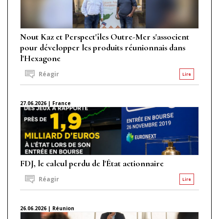
Nout Kaz et Perspect'îles Outre-Mer s'associent
pour développer les produits réunionnais dans
l'Hexagone
Réagir
Lire
27.06.2026 | France
FDJ, le calcul perdu de l'État actionnaire
Réagir
Lire
26.06.2026 | Réunion