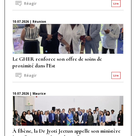
Réagir
Lire
10.07.2026 | Réunion
Le GHER renforce son offre de soins de
proximité dans l'Est
Réagir
Lire
10.07.2026 | Maurice
À Ébène, la Dr Jyoti Jeetun appelle son ministère