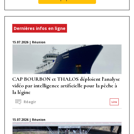
Dernières infos en ligne
15.07.2026 | Réunion
CAP BOURBON et THALOS déploient l'analyse
vidéo par intelligence artificielle pour la pêche à
la légine
Réagir
Lire
15.07.2026 | Réunion