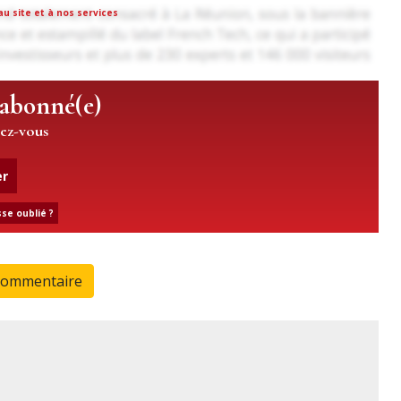
u site et à nos services
 abonné(e)
iez-vous
er
se oublié ?
commentaire