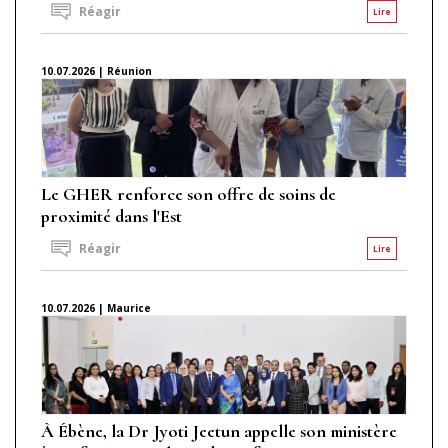
Réagir
Lire
10.07.2026 | Réunion
Le GHER renforce son offre de soins de
proximité dans l'Est
Réagir
Lire
10.07.2026 | Maurice
À Ébène, la Dr Jyoti Jeetun appelle son ministère