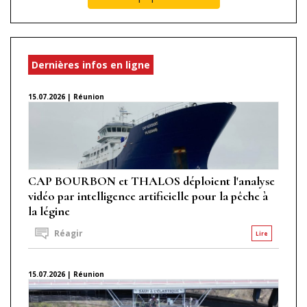
Dernières infos en ligne
15.07.2026 | Réunion
CAP BOURBON et THALOS déploient l'analyse
vidéo par intelligence artificielle pour la pêche à
la légine
Réagir
Lire
15.07.2026 | Réunion