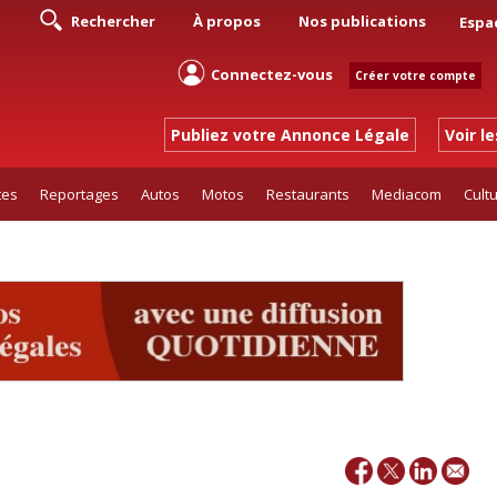
Rechercher
À propos
Nos publications
Espa
Connectez-vous
Créer votre compte
Publiez votre Annonce Légale
Voir l
tes
Reportages
Autos
Motos
Restaurants
Mediacom
Cult