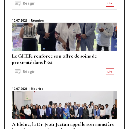
Réagir
Lire
10.07.2026 | Réunion
Le GHER renforce son offre de soins de
proximité dans l'Est
Réagir
Lire
10.07.2026 | Maurice
À Ébène, la Dr Jyoti Jeetun appelle son ministère