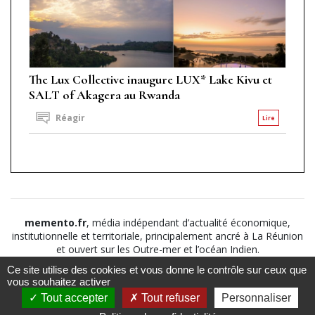
The Lux Collective inaugure LUX* Lake Kivu et
SALT of Akagera au Rwanda
Réagir
Lire
memento.fr
, média indépendant d’actualité économique,
institutionnelle et territoriale, principalement ancré à La Réunion
et ouvert sur les Outre-mer et l’océan Indien.
Ce site utilise des cookies et vous donne le contrôle sur ceux que
©2026
Suivez nous sur
À propos
-
Notice légale
-
vous souhaitez activer
Le
Politique de
Tout accepter
Tout refuser
Personnaliser
Mémento
confidentialité
-
CGV
-
CGU