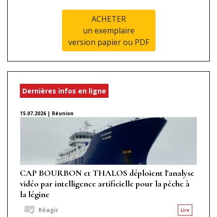
ACHETER
un exemplaire
version papier ou PDF
Dernières infos en ligne
15.07.2026 | Réunion
CAP BOURBON et THALOS déploient l'analyse
vidéo par intelligence artificielle pour la pêche à
la légine
Réagir
Lire