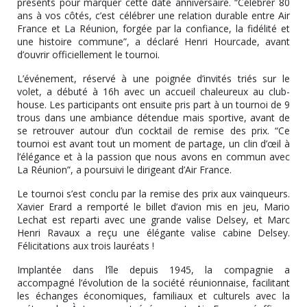
présents pour marquer cette date anniversaire. “Célébrer 80
ans à vos côtés, c’est célébrer une relation durable entre Air
France et La Réunion, forgée par la confiance, la fidélité et
une histoire commune”, a déclaré Henri Hourcade, avant
d’ouvrir officiellement le tournoi.
L’événement, réservé à une poignée d’invités triés sur le
volet, a débuté à 16h avec un accueil chaleureux au club-
house. Les participants ont ensuite pris part à un tournoi de 9
trous dans une ambiance détendue mais sportive, avant de
se retrouver autour d’un cocktail de remise des prix. “Ce
tournoi est avant tout un moment de partage, un clin d’œil à
l’élégance et à la passion que nous avons en commun avec
La Réunion”, a poursuivi le dirigeant d’Air France.
Le tournoi s’est conclu par la remise des prix aux vainqueurs.
Xavier Erard a remporté le billet d’avion mis en jeu, Mario
Lechat est reparti avec une grande valise Delsey, et Marc
Henri Ravaux a reçu une élégante valise cabine Delsey.
Félicitations aux trois lauréats !
Implantée dans l’île depuis 1945, la compagnie a
accompagné l’évolution de la société réunionnaise, facilitant
les échanges économiques, familiaux et culturels avec la