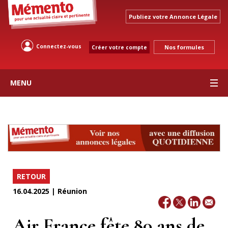
Publiez votre Annonce Légale
Connectez-vous
Nos formules
Créer votre compte
MENU
RETOUR
16.04.2025 | Réunion
Air France fête 80 ans de