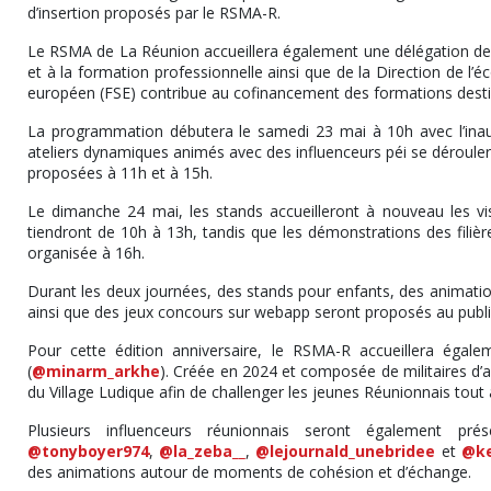
d’insertion proposés par le RSMA-R.
Le RSMA de La Réunion accueillera également une délégation de 
et à la formation professionnelle ainsi que de la Direction de l’éc
européen (FSE) contribue au cofinancement des formations desti
La programmation débutera le samedi 23 mai à 10h avec l’inaugur
ateliers dynamiques animés avec des influenceurs péi se dérouler
proposées à 11h et à 15h.
Le dimanche 24 mai, les stands accueilleront à nouveau les visi
tiendront de 10h à 13h, tandis que les démonstrations des filiè
organisée à 16h.
Durant les deux journées, des stands pour enfants, des animation
ainsi que des jeux concours sur webapp seront proposés au publi
Pour cette édition anniversaire, le RSMA-R accueillera égale
(
@minarm_arkhe
). Créée en 2024 et composée de militaires d’a
du Village Ludique afin de challenger les jeunes Réunionnais tout
Plusieurs influenceurs réunionnais seront également pré
@tonyboyer974
,
@la_zeba__
,
@lejournald_unebridee
et
@ke
des animations autour de moments de cohésion et d’échange.