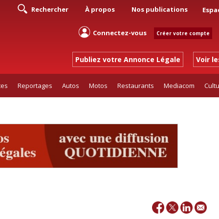
Rechercher
À propos
Nos publications
Espa
Connectez-vous
Créer votre compte
Publiez votre Annonce Légale
Voir l
tes
Reportages
Autos
Motos
Restaurants
Mediacom
Cult