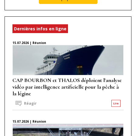
Dernières infos en ligne
15.07.2026 | Réunion
CAP BOURBON et THALOS déploient l'analyse
vidéo par intelligence artificielle pour la pêche à
la légine
Réagir
Lire
15.07.2026 | Réunion