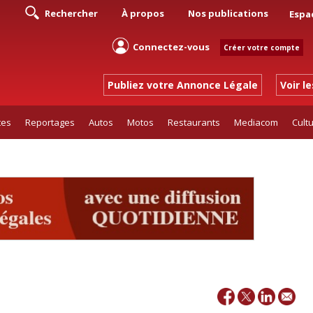
Rechercher
À propos
Nos publications
Espa
Connectez-vous
Créer votre compte
Publiez votre Annonce Légale
Voir l
tes
Reportages
Autos
Motos
Restaurants
Mediacom
Cult