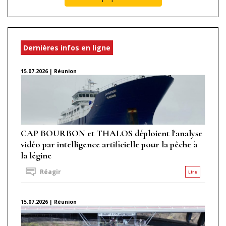
Dernières infos en ligne
15.07.2026 | Réunion
CAP BOURBON et THALOS déploient l'analyse
vidéo par intelligence artificielle pour la pêche à
la légine
Réagir
Lire
15.07.2026 | Réunion