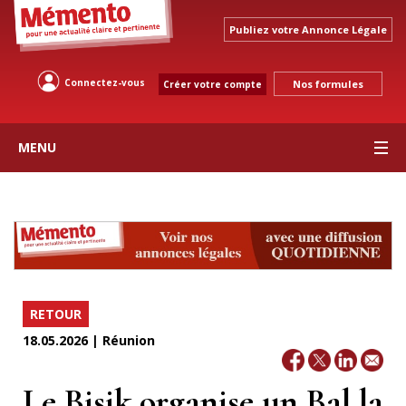
Publiez votre Annonce Légale
Connectez-vous
Nos formules
Créer votre compte
MENU
RETOUR
18.05.2026 | Réunion
Le Bisik organise un Bal la