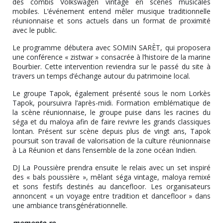
des combis Volkswagen vintage en scènes musicales
mobiles. L’événement entend mêler musique traditionnelle
réunionnaise et sons actuels dans un format de proximité
avec le public.
Le programme débutera avec SOMIN SARÈT, qui proposera
une conférence « zistwar » consacrée à l’histoire de la marine
Bourbier. Cette intervention reviendra sur le passé du site à
travers un temps d’échange autour du patrimoine local.
Le groupe Tapok, également présenté sous le nom Lorkès
Tapok, poursuivra l’après-midi. Formation emblématique de
la scène réunionnaise, le groupe puise dans les racines du
séga et du maloya afin de faire revivre les grands classiques
lontan. Présent sur scène depuis plus de vingt ans, Tapok
poursuit son travail de valorisation de la culture réunionnaise
à La Réunion et dans l’ensemble de la zone océan Indien.
DJ La Poussière prendra ensuite le relais avec un set inspiré
des « bals poussière », mêlant séga vintage, maloya remixé
et sons festifs destinés au dancefloor. Les organisateurs
annoncent « un voyage entre tradition et dancefloor » dans
une ambiance transgénérationnelle.
memento.re