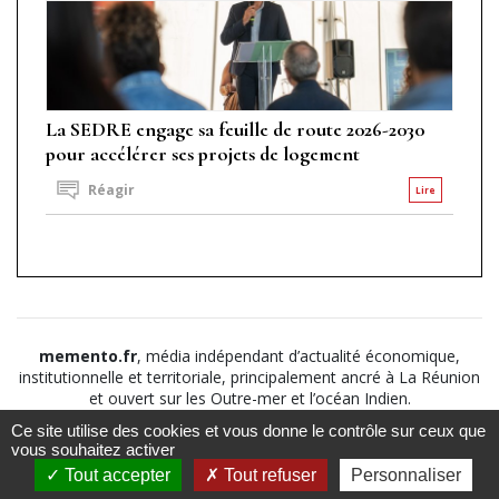
La SEDRE engage sa feuille de route 2026-2030
pour accélérer ses projets de logement
Réagir
Lire
memento.fr
, média indépendant d’actualité économique,
institutionnelle et territoriale, principalement ancré à La Réunion
et ouvert sur les Outre-mer et l’océan Indien.
Ce site utilise des cookies et vous donne le contrôle sur ceux que
©2026
Suivez nous sur
À propos
-
Notice légale
-
vous souhaitez activer
Le
Politique de
Tout accepter
Tout refuser
Personnaliser
Mémento
confidentialité
-
CGV
-
CGU