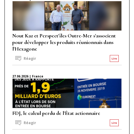
Nout Kaz et Perspect'îles Outre-Mer s'associent
pour développer les produits réunionnais dans
l'Hexagone
Réagir
Lire
27.06.2026 | France
FDJ, le calcul perdu de l'État actionnaire
Réagir
Lire