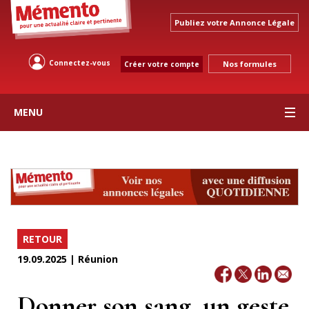
Publiez votre Annonce Légale
Connectez-vous
Nos formules
Créer votre compte
MENU
RETOUR
19.09.2025 | Réunion
Donner son sang, un geste