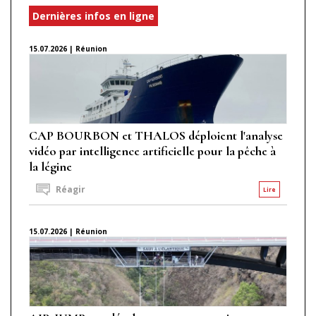
Dernières infos en ligne
15.07.2026 | Réunion
CAP BOURBON et THALOS déploient l'analyse
vidéo par intelligence artificielle pour la pêche à
la légine
Réagir
Lire
15.07.2026 | Réunion