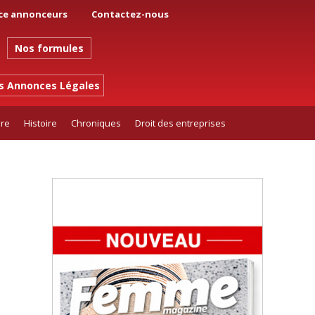
ce annonceurs
Contactez-nous
Nos formules
es Annonces Légales
ure
Histoire
Chroniques
Droit des entreprises