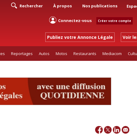
Rechercher
À propos
Nos publications
Espa
Connectez-vous
Créer votre compte
Publiez votre Annonce Légale
Voir l
tes
Reportages
Autos
Motos
Restaurants
Mediacom
Cult