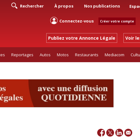
Rechercher
À propos
Nos publications
Espa
Connectez-vous
Créer votre compte
Publiez votre Annonce Légale
Voir l
tes
Reportages
Autos
Motos
Restaurants
Mediacom
Cult