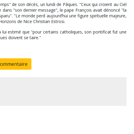
mps" de son décès, un lundi de Pâques. "Ceux qui croient au Ciel
que dans "son dernier message", le pape François avait dénoncé "la
sparu". "Le monde perd aujourd’hui une figure spirituelle majeure,
Horizons de Nice Christian Estrosi.
lui estimé que "pour certains catholiques, son pontificat fut une
ques doivent se taire."
commentaire