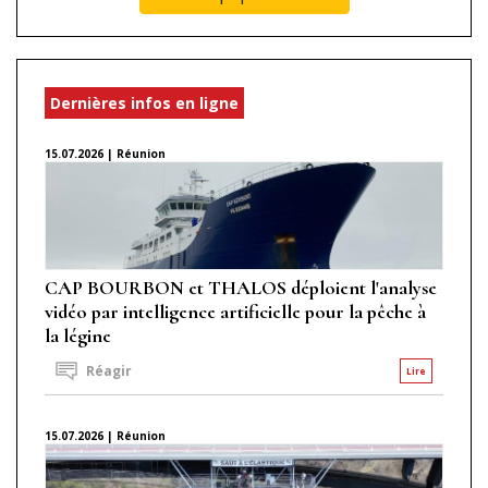
Dernières infos en ligne
15.07.2026 | Réunion
CAP BOURBON et THALOS déploient l'analyse
vidéo par intelligence artificielle pour la pêche à
la légine
Réagir
Lire
15.07.2026 | Réunion