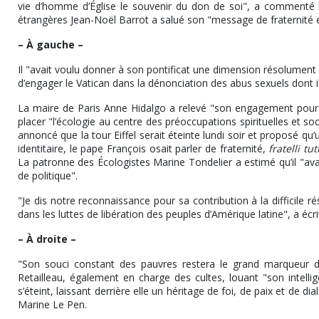
vie d’homme d’Église le souvenir du don de soi", a commenté l
étrangères Jean-Noël Barrot a salué son "message de fraternité et
– À gauche –
Il "avait voulu donner à son pontificat une dimension résolument so
d’engager le Vatican dans la dénonciation des abus sexuels dont il
La maire de Paris Anne Hidalgo a relevé "son engagement pour u
placer "l’écologie au centre des préoccupations spirituelles et soci
annoncé que la tour Eiffel serait éteinte lundi soir et proposé qu
identitaire, le pape François osait parler de fraternité,
fratelli tut
La patronne des Écologistes Marine Tondelier a estimé qu’il "ava
de politique".
"Je dis notre reconnaissance pour sa contribution à la difficile 
dans les luttes de libération des peuples d’Amérique latine", a é
– À droite –
"Son souci constant des pauvres restera le grand marqueur de
Retailleau, également en charge des cultes, louant "son intelli
s’éteint, laissant derrière elle un héritage de foi, de paix et de
Marine Le Pen.