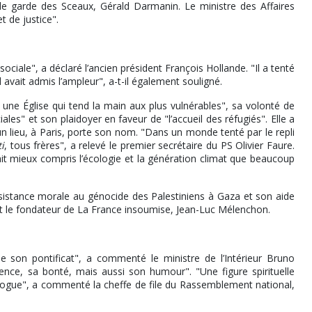
e garde des Sceaux, Gérald Darmanin. Le ministre des Affaires
 de justice".
ciale", a déclaré l’ancien président François Hollande. "Il a tenté
 avait admis l’ampleur", a-t-il également souligné.
ne Église qui tend la main aux plus vulnérables", sa volonté de
ales" et son plaidoyer en faveur de "l’accueil des réfugiés". Elle a
’un lieu, à Paris, porte son nom. "Dans un monde tenté par le repli
ti
, tous frères", a relevé le premier secrétaire du PS Olivier Faure.
it mieux compris l’écologie et la génération climat que beaucoup
résistance morale au génocide des Palestiniens à Gaza et son aide
crit le fondateur de La France insoumise, Jean-Luc Mélenchon.
 son pontificat", a commenté le ministre de l’Intérieur Bruno
gence, sa bonté, mais aussi son humour". "Une figure spirituelle
 dialogue", a commenté la cheffe de file du Rassemblement national,