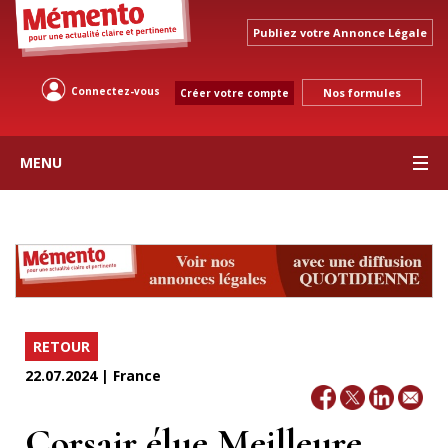
Publiez votre Annonce Légale
Connectez-vous
Nos formules
Créer votre compte
MENU
RETOUR
22.07.2024 | France
Corsair élue Meilleure