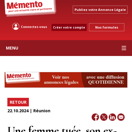
Publiez votre Annonce Légale
Connectez-vous
Nos formules
Créer votre compte
MENU
RETOUR
22.10.2024 | Réunion
Une femme tuée, son ex-