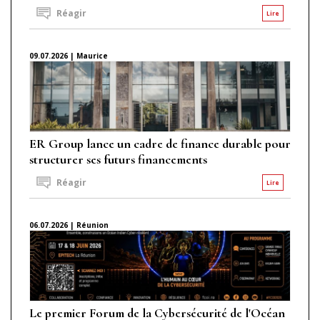
Réagir
Lire
09.07.2026 | Maurice
ER Group lance un cadre de finance durable pour
structurer ses futurs financements
Réagir
Lire
06.07.2026 | Réunion
Le premier Forum de la Cybersécurité de l'Océan