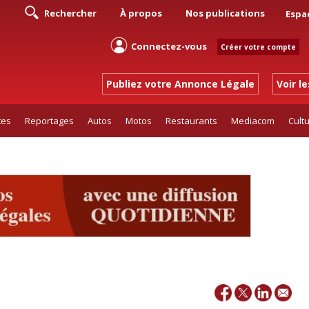
Rechercher
À propos
Nos publications
Espa
Connectez-vous
Créer votre compte
Publiez votre Annonce Légale
Voir l
tes
Reportages
Autos
Motos
Restaurants
Mediacom
Cult