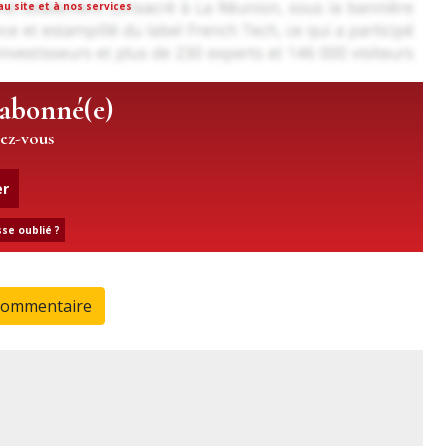
u site et à nos services
 abonné(e)
iez-vous
er
se oublié ?
commentaire