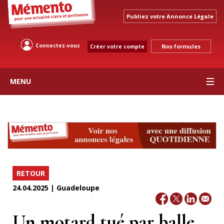
Publiez votre Annonce Légale
Connectez-vous
Nos formules
Créer votre compte
MENU
RETOUR
24.04.2025 | Guadeloupe
Un motard tué par balle,