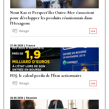
Nout Kaz et Perspect'îles Outre-Mer s'associent
pour développer les produits réunionnais dans
l'Hexagone
Réagir
Lire
27.06.2026 | France
FDJ, le calcul perdu de l'État actionnaire
Réagir
Lire
26.06.2026 | Réunion