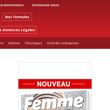
ce annonceurs
Contactez-nous
Nos formules
es Annonces Légales
ure
Histoire
Chroniques
Droit des entreprises