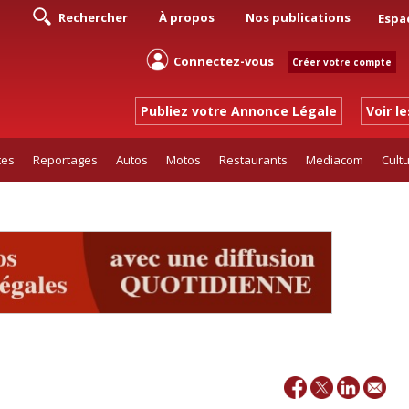
Rechercher
À propos
Nos publications
Espa
Connectez-vous
Créer votre compte
Publiez votre Annonce Légale
Voir l
tes
Reportages
Autos
Motos
Restaurants
Mediacom
Cult