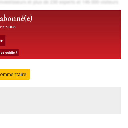
 abonné(e)
iez-vous
er
se oublié ?
commentaire