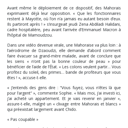
Avant même le déploiement de ce dispositif, des Mahorais
exprimaient déjà leur opposition. « Que les fonctionnaires
restent à Mayotte, où l’on n’a jamais eu autant besoin d’eux.
Ils partiront après ! » s’insurgeait jeudi Zena Abdiladi Halidani,
cadre hospitalière, peu avant l’arrivée d’Emmanuel Macron à
l’hôpital de Mamoudzou.
Dans une vidéo devenue virale, une Mahoraise va plus loin : à
l’aérodrome de Dzaoudzi, elle demande d’abord comment
faire évacuer sa grand-mère malade, avant de conclure que
les siens « n’ont pas la bonne couleur de peau » pour
bénéficier de l’aide de l’État. « Les colons veulent partir… Vous
profitez du soleil, des primes… bande de profiteurs que vous
êtes ! », accuse-t-elle.
« J’entends des gens dire : “Vous fuyez, vous n’êtes là que
pour l’argent” », commente Sophie. « Mais moi, j’ai investi ici,
j’ai acheté un appartement. Et je vais revenir en janvier »,
assure-t-elle, malgré un « clivage entre Mahorais et blancs »
qui préexistait largement avant Chido.
« Pas coupable »