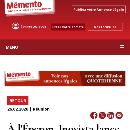
Publiez votre Annonce Légale
Connectez-vous
Nos formules
Créer votre compte
MENU
RETOUR
26.02.2026 | Réunion
À l'Éperon, Inovista lance