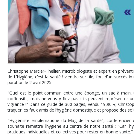
Christophe Mercier-Thellier, microbiologiste et expert en préventio
de L’Hygiène, c’est la santé ! viendra sur l’île, fort d’un succè
parution le 2 avril 2025.
"Quel est le point commun entre une éponge, un sac à main, u
inoffensifs, mais ne vous y fiez pas : ils peuvent représenter u
vigilance !" Dans ce guide de 300 pages, vendu 19,90 €, Christo
traquer les faux amis de l’hygiène domestique et propose des sol
"Hygiéniste emblématique du Mag de la santé", conférencier et
souhaite remettre l’hygiène au centre de notre santé : "Car l’hy
pratiques individuelles et collectives pour rester en bonne santé."