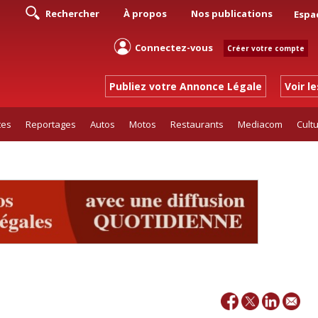
Rechercher
À propos
Nos publications
Espa
Connectez-vous
Créer votre compte
Publiez votre Annonce Légale
Voir l
tes
Reportages
Autos
Motos
Restaurants
Mediacom
Cult