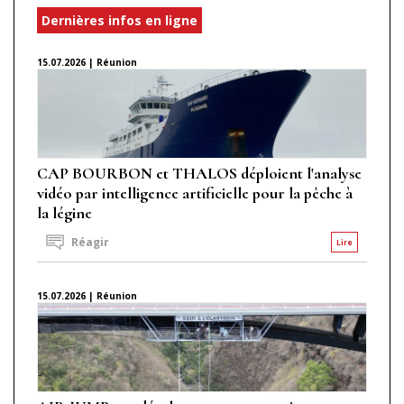
Dernières infos en ligne
15.07.2026 | Réunion
CAP BOURBON et THALOS déploient l'analyse
vidéo par intelligence artificielle pour la pêche à
la légine
Réagir
Lire
15.07.2026 | Réunion