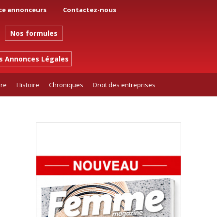
ce annonceurs
Contactez-nous
Nos formules
es Annonces Légales
ure
Histoire
Chroniques
Droit des entreprises