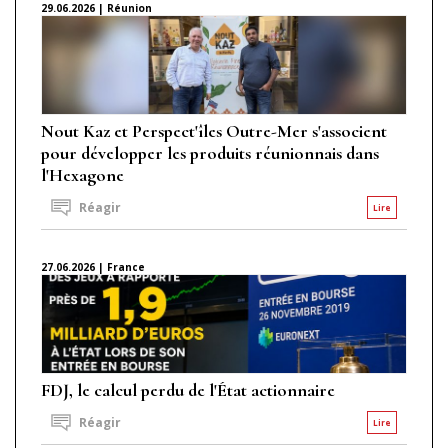
29.06.2026 | Réunion
Nout Kaz et Perspect'îles Outre-Mer s'associent
pour développer les produits réunionnais dans
l'Hexagone
Réagir
Lire
27.06.2026 | France
FDJ, le calcul perdu de l'État actionnaire
Réagir
Lire