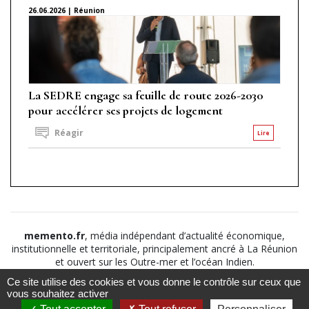
26.06.2026 | Réunion
La SEDRE engage sa feuille de route 2026-2030
pour accélérer ses projets de logement
Réagir
Lire
memento.fr
, média indépendant d’actualité économique,
institutionnelle et territoriale, principalement ancré à La Réunion
et ouvert sur les Outre-mer et l’océan Indien.
Ce site utilise des cookies et vous donne le contrôle sur ceux que
©2026
Suivez nous sur
À propos
-
Notice légale
-
vous souhaitez activer
Le
Politique de